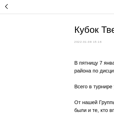
Кубок Тв
2022-01-08 15:16
В пятницу 7 янв
района по дисци
Всего в турнире
От нашей Группы
были и те, кто 