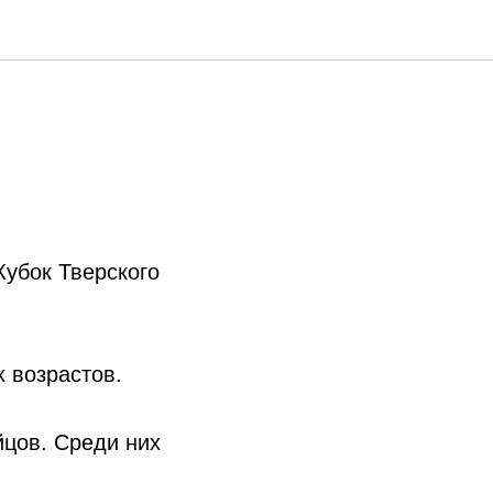
Кубок Тверского
х возрастов.
йцов. Среди них