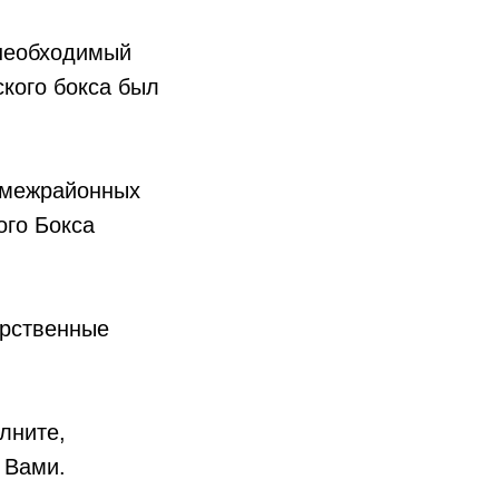
 необходимый
кого бокса был
 межрайонных
ого Бокса
арственные
лните,
 Вами.